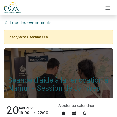
Se rendre au contenu
Tous les événements
Inscriptions
Terminées
Séance d’aide à la rénovation à
Namur - Session de Jambes
Ajouter au calendrier :
20
mai 2025
19:00
22:00