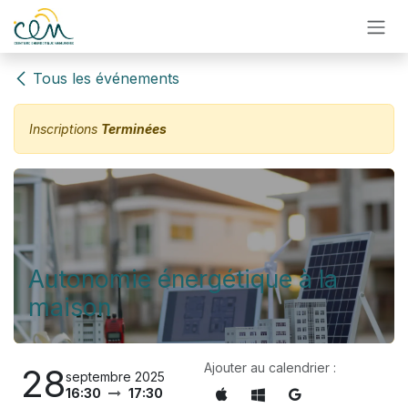
Se rendre au contenu
Tous les événements
Inscriptions
Terminées
Autonomie énergétique à la
maison
Ajouter au calendrier :
28
septembre 2025
16:30
17:30