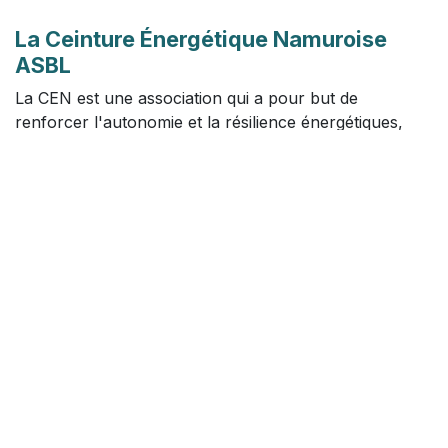
La Ceinture Énergétique Namuroise
ASBL
La CEN est une association qui a pour but de
renforcer l'autonomie et la résilience énergétiques,
dans la région formée par Namur et les 10 communes
qui l’environnent. Notre perspective est d'économiser
l'énergie, tout en augmentant l'approvisionnement
renouvelable local.
Ceinture Énergétique Namuroise ASBL
Rue Nanon, 98
5000 Namur
N° d'entreprise : BE 0778.806.961